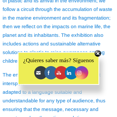
of plastic and its arrival in the environment; we
follow a circuit through the accumulation of waste
in the marine environment and its fragmentation;
then we reflect on the impacts on marine life, the
planet and its inhabitants. The exhibition also
includes actions and sustainable alternative
Set Youtube Channel ID
solutions to plastic to raise awareness among
¿Quieres saber más? Síguenos
children.
The entire exhibition has several routes that
intersperse interactivity and scientific data
adapted to a language suitable and
understandable for any type of audience, thus
ensuring that the message, necessary and