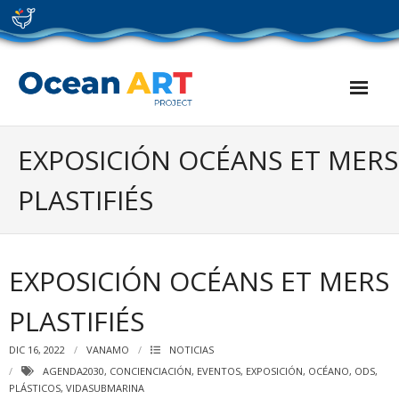
Skip
to
content
EXPOSICIÓN OCÉANS ET MERS
PLASTIFIÉS
EXPOSICIÓN OCÉANS ET MERS
PLASTIFIÉS
DIC 16, 2022
VANAMO
NOTICIAS
AGENDA2030
,
CONCIENCIACIÓN
,
EVENTOS
,
EXPOSICIÓN
,
OCÉANO
,
ODS
,
PLÁSTICOS
,
VIDASUBMARINA