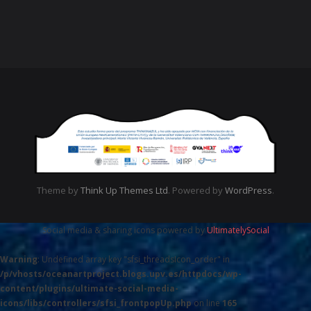
Theme by
Think Up Themes Ltd
. Powered by
WordPress
.
Social media & sharing icons powered by
UltimatelySocial
Warning
: Undefined array key "sfsi_threadsIcon_order" in
/p/vhosts/oceanartproject.blogs.upv.es/httpdocs/wp-
content/plugins/ultimate-social-media-
icons/libs/controllers/sfsi_frontpopUp.php
on line
165