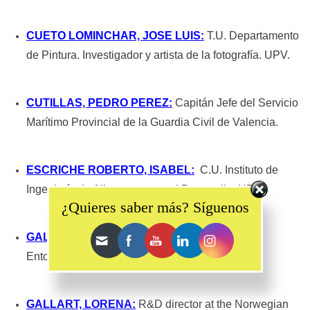
CUETO LOMINCHAR, JOSE LUIS
:
T.U. Departamento
de Pintura. Investigador y artista de la fotografía. UPV.
CUTILLAS, PEDRO PEREZ:
Capitán Jefe del Servicio
Marítimo Provincial de la Guardia Civil de Valencia.
ESCRICHE ROBERTO, ISABEL:
C.U. Instituto de
Set Youtube Channel ID
Ingeniería de Alimentos para el Desarrollo. UPV.
¿Quieres saber más? Síguenos
GALINDO GÁLVEZ, JOSÉ:
T.U. Grupo Arte y
Entorno, Departamento Pintura. UPV.
GALLART, LORENA:
R&D director at the Norwegian