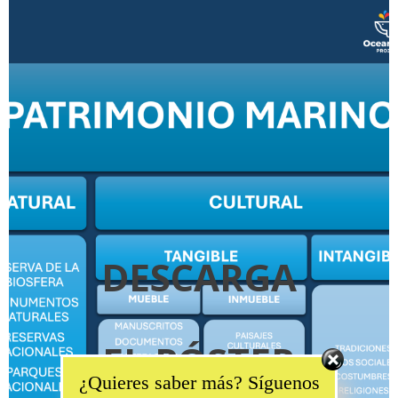
DESCARGA
EL PÓSTER
Set Youtube Channel ID
¿Quieres saber más? Síguenos