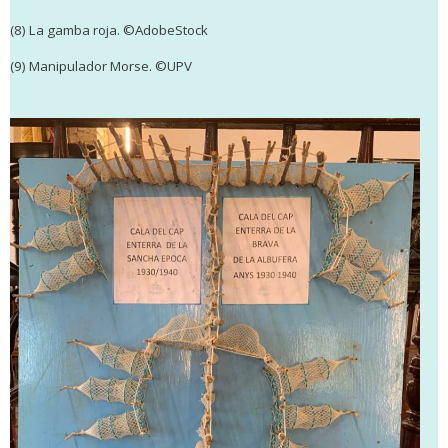
(8) La gamba roja.
©AdobeStock
(9)
Manipulador Morse. ©UPV