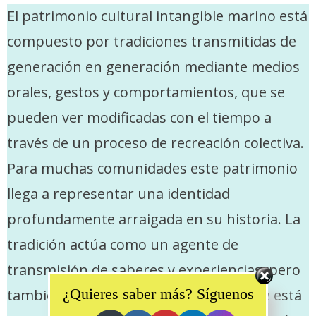
El patrimonio cultural intangible marino está
compuesto por tradiciones transmitidas de
generación en generación mediante medios
orales, gestos y comportamientos, que se
pueden ver modificadas con el tiempo a
través de un proceso de recreación colectiva.
Para muchas comunidades este patrimonio
llega a representar una identidad
profundamente arraigada en su historia. La
tradición actúa como un agente de
transmisión de saberes y experiencias, pero
Set Youtube Channel ID
¿Quieres saber más? Síguenos
también es un factor de cambio, ya que está