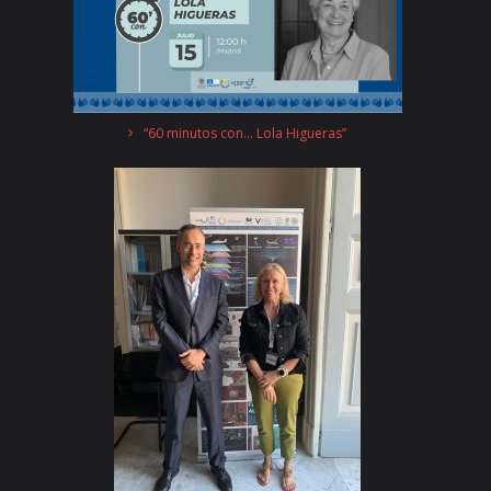
“60 minutos con… Lola Higueras”