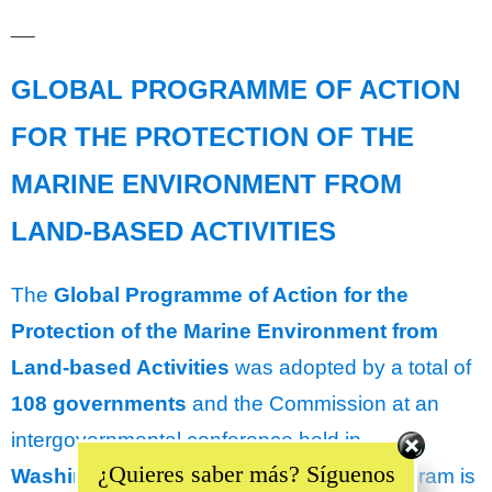
__
GLOBAL PROGRAMME OF ACTION
FOR THE PROTECTION OF THE
MARINE ENVIRONMENT FROM
LAND-BASED ACTIVITIES
The
Global Programme of Action for the
Protection of the Marine Environment from
Land-based Activities
was adopted by a total of
108 governments
and the Commission at an
Set Youtube Channel ID
intergovernmental conference held in
¿Quieres saber más? Síguenos
Washington in November 1995
. The Program is