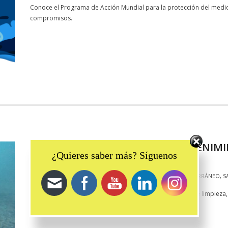
Conoce el Programa de Acción Mundial para la protección del medio m
compromisos.
PLAN DE CONSERVACIÓN Y MANTENIMIE
Set Youtube Channel ID
¿Quieres saber más? Síguenos
NOV 11, 2022
VANAMO
NOTICIAS
AGENDA2030
,
CASA MEDITERRÁNEO
,
LIMPIEZA
,
MEDITERRÁNEO
,
S
La Isla de Tabarca se somete, un año más, a las labores de limpieza
colaboradores.