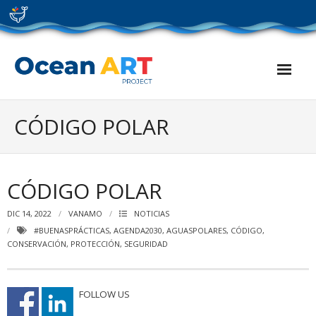
Skip
to
content
CÓDIGO POLAR
CÓDIGO POLAR
DIC 14, 2022
VANAMO
NOTICIAS
#BUENASPRÁCTICAS
,
AGENDA2030
,
AGUASPOLARES
,
CÓDIGO
,
CONSERVACIÓN
,
PROTECCIÓN
,
SEGURIDAD
FOLLOW US