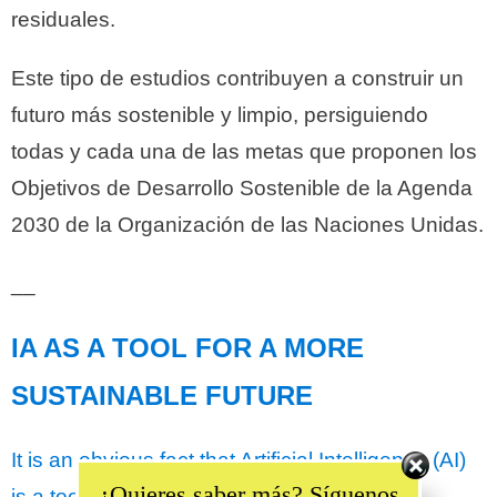
residuales.
Este tipo de estudios contribuyen a construir un
futuro más sostenible y limpio, persiguiendo
todas y cada una de las metas que proponen los
Objetivos de Desarrollo Sostenible de la Agenda
2030 de la Organización de las Naciones Unidas.
__
IA AS A TOOL FOR A MORE
SUSTAINABLE FUTURE
Set Youtube Channel ID
It is an obvious fact that Artificial Intelligence (AI)
¿Quieres saber más? Síguenos
is a tool that is increasingly present in our