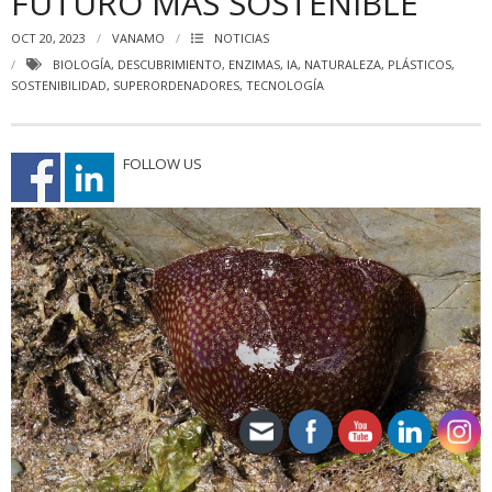
FUTURO MÁS SOSTENIBLE
OCT 20, 2023
VANAMO
NOTICIAS
BIOLOGÍA
,
DESCUBRIMIENTO
,
ENZIMAS
,
IA
,
NATURALEZA
,
PLÁSTICOS
,
SOSTENIBILIDAD
,
SUPERORDENADORES
,
TECNOLOGÍA
FOLLOW US