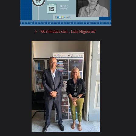
“60 minutos con… Lola Higueras”