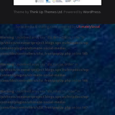
Theme by
Think Up Themes Ltd
. Powered by
WordPress
.
Social media & sharing icons powered by
UltimatelySocial
Warning
: Undefined array key "sfsi_threadsIcon_order" in
/p/vhosts/oceanartproject.blogs.upv.es/httpdocs/wp-
content/plugins/ultimate-social-media-
icons/libs/controllers/sfsi_frontpopUp.php
on line
165
Warning
: Undefined array key "sfsi_riaIcon_order" in
/p/vhosts/oceanartproject.blogs.upv.es/httpdocs/wp-
content/plugins/ultimate-social-media-
icons/libs/controllers/sfsi_frontpopUp.php
on line
166
Warning
: Undefined array key "sfsi_inhaIcon_order" in
/p/vhosts/oceanartproject.blogs.upv.es/httpdocs/wp-
content/plugins/ultimate-social-media-
icons/libs/controllers/sfsi_frontpopUp.php
on line
167