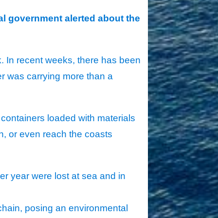
ral government alerted about the
k. In recent weeks, there has been
iner was carrying more than a
 containers loaded with materials
an, or even reach the coasts
r year were lost at sea and in
chain, posing an environmental