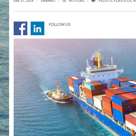
ENE 31, 2024
VANAMO
NOTICIAS
PELLETS
,
PLÁSTICOS
,
R
FOLLOW US