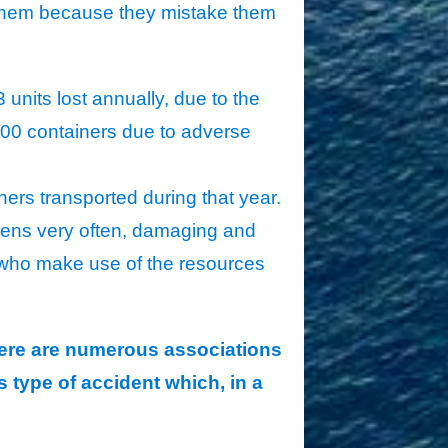
t them because they mistake them
units lost annually, due to the
800 containers due to adverse
ners transported during that year.
appens very often, damaging and
s, who make use of the resources
there are numerous associations
 type of accident which, in a