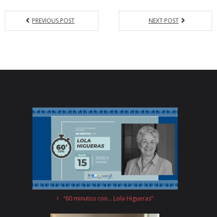
PREVIOUS POST
NEXT POST
“60 minutos con… Lola Higueras”