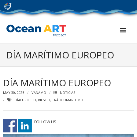
Skip
to
content
DÍA MARÍTIMO EUROPEO
DÍA MARÍTIMO EUROPEO
MAY 30, 2025
VANAMO
NOTICIAS
DÍAEUROPEO
,
RIESGO
,
TRÁFICOMARÍTIMO
FOLLOW US