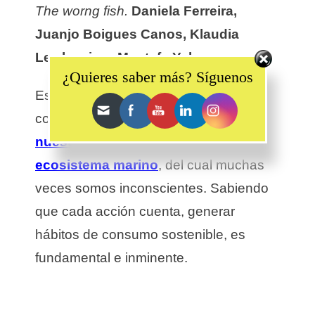
The worng fish.
Daniela Ferreira,
Juanjo Boigues Canos, Klaudia
Set Youtube Channel ID
Lewkowicz , Mustafa Yaka.
¿Quieres saber más? Síguenos
Este cortometraje pretende generar
conciencia sobre
el impacto que
nuestras acciones tienen en el
ecosistema marino
, del cual muchas
veces somos inconscientes. Sabiendo
que cada acción cuenta, generar
hábitos de consumo sostenible, es
fundamental e inminente.