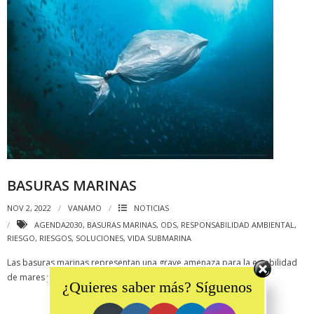
BASURAS MARINAS
NOV 2, 2022
VANAMO
NOTICIAS
AGENDA2030
,
BASURAS MARINAS
,
ODS
,
RESPONSABILIDAD AMBIENTAL
,
RIESGO
,
RIESGOS
,
SOLUCIONES
,
VIDA SUBMARINA
Set Youtube Channel ID
Las basuras marinas representan una grave amenaza para la estabilidad
de mares y océanos y para la flora y fauna que habitan en ellos.
¿Quieres saber más? Síguenos