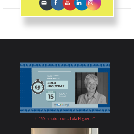
“60 minutos con… Lola Higueras”