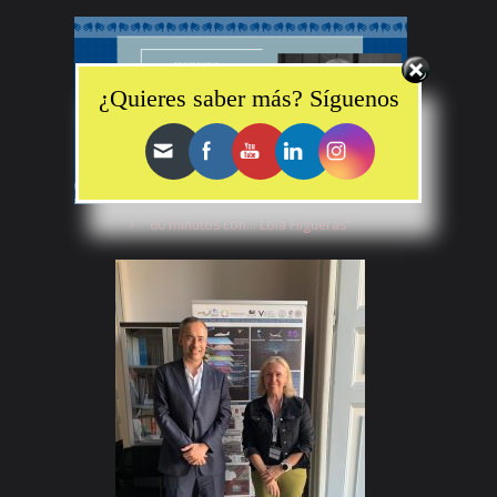
Set Youtube Channel ID
¿Quieres saber más? Síguenos
“60 minutos con… Lola Higueras”