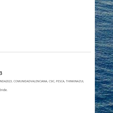
3
NDA2023
,
COMUNIDADVALENCIANA
,
CSIC
,
PESCA
,
THINKINAZUL
ride.