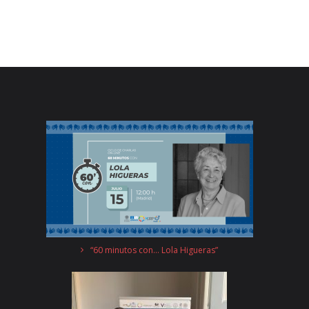
“60 minutos con… Lola Higueras”