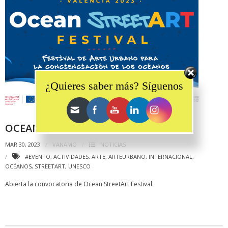
Set Youtube Channel ID
¿Quieres saber más? Síguenos
OCEAN STREETART FESTIVAL
MAR 30, 2023
VANAMO
NOTICIAS
#EVENTO
,
ACTIVIDADES
,
ARTE
,
ARTEURBANO
,
INTERNACIONAL
,
OCÉANOS
,
STREETART
,
UNESCO
Abierta la convocatoria de Ocean StreetArt Festival.