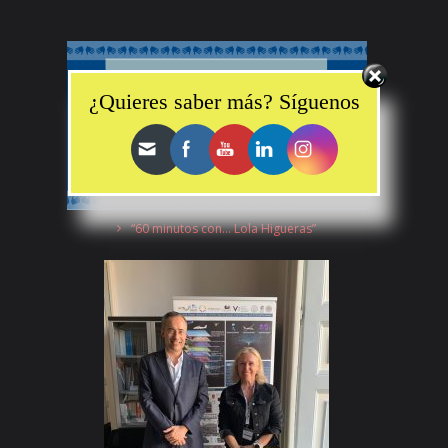
Set Youtube Channel ID
¿Quieres saber más? Síguenos
“60 minutos con… Lola Higueras”