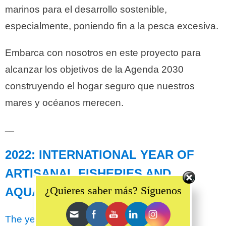
marinos para el desarrollo sostenible,
especialmente, poniendo fin a la pesca excesiva.
Embarca con nosotros en este proyecto para
alcanzar los objetivos de la Agenda 2030
construyendo el hogar seguro que nuestros
mares y océanos merecen.
__
2022: INTERNATIONAL YEAR OF
ARTISANAL FISHERIES AND
Set Youtube Channel ID
¿Quieres saber más? Síguenos
AQUACULTURE
The year 2022 has been declared the