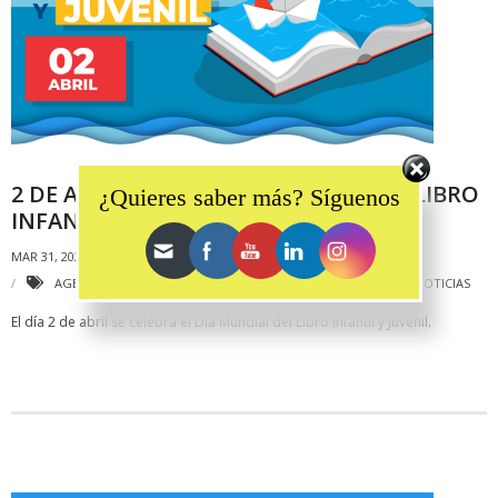
Set Youtube Channel ID
2 DE ABRIL: DÍA INTERNACIONAL DEL LIBRO
¿Quieres saber más? Síguenos
INFANTIL Y JUVENIL
MAR 31, 2023
PRILEHGR
NOTICIAS
AGENDA2030
,
DÍAINTERNACIONAL
,
EDUCACIÓN
,
EFEMÉRIDES
,
NOTICIAS
El día 2 de abril se celebra el Día Mundial del Libro Infantil y Juvenil.