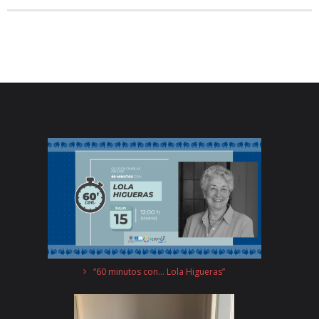
“60 minutos con… Lola Higueras”