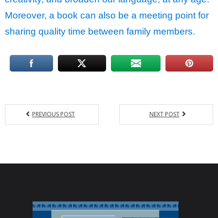
Moreover, a book can also be a meeting point for
sharing quality time between family members.
PREVIOUS POST
NEXT POST