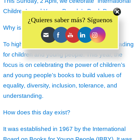
This Sunday, 2 April, we celebrate “International
Set Youtube Channel ID
Children’s and Young People’s Book Day.”
¿Quieres saber más? Síguenos
Why is this day celebrated?
To highlight the importance of books and reading
for children and young people. This year, the
focus is on celebrating the power of children’s
and young people’s books to build values of
equality, diversity, inclusion, tolerance, and
understanding.
How does this day exist?
It was established in 1967 by the International
Board on Books for Young People (IBBY). It was