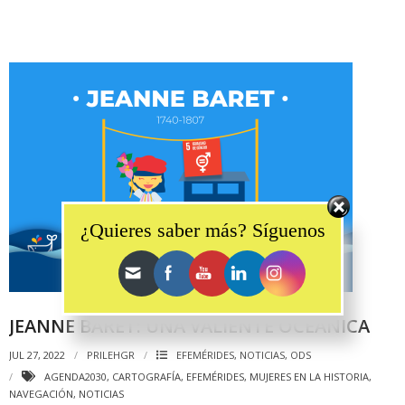
Set Youtube Channel ID
¿Quieres saber más? Síguenos
JEANNE BARET: UNA VALIENTE OCÉANICA
JUL 27, 2022
PRILEHGR
EFEMÉRIDES
,
NOTICIAS
,
ODS
AGENDA2030
,
CARTOGRAFÍA
,
EFEMÉRIDES
,
MUJERES EN LA HISTORIA
,
NAVEGACIÓN
,
NOTICIAS