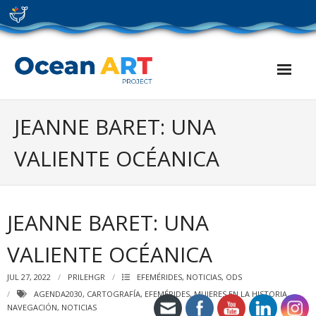
Skip
to
content
JEANNE BARET: UNA
VALIENTE OCÉANICA
JEANNE BARET: UNA
VALIENTE OCÉANICA
JUL 27, 2022
PRILEHGR
EFEMÉRIDES
,
NOTICIAS
,
ODS
AGENDA2030
,
CARTOGRAFÍA
,
EFEMÉRIDES
,
MUJERES EN LA HISTORIA
,
NAVEGACIÓN
,
NOTICIAS