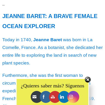
__
JEANNE BARET: A BRAVE FEMALE
OCEAN EXPLORER
Today in 1740,
Jeanne Baret
was born in La
Comelle, France. As a botanist, she dedicated her
entire life to exploring the land in search of new
plant species.
Furthermore, she was the first woman to
Set Youtube Channel ID
circumnavigate the world with Bougainville’s
¿Quieres saber más? Síguenos
expedition – a military man who led the first
French circumnavigation – from 1766 to 1769.