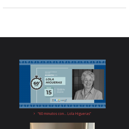
“60 minutos con… Lola Higueras”