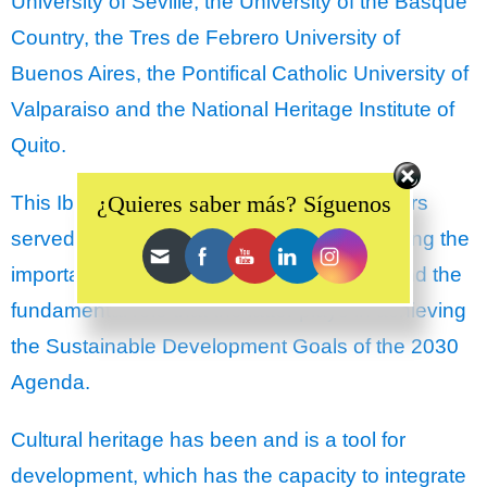
University of Seville, the University of the Basque
Country, the Tres de Febrero University of
Buenos Aires, the Pontifical Catholic University of
Valparaiso and the National Heritage Institute of
Quito.
Set Youtube Channel ID
¿Quieres saber más? Síguenos
This Ibero-American meeting of Sister Chairs
served as a space for sharing and discussing the
importance of arts education and culture and the
fundamental role that the latter plays in achieving
the Sustainable Development Goals of the 2030
Agenda.
Cultural heritage has been and is a tool for
development, which has the capacity to integrate