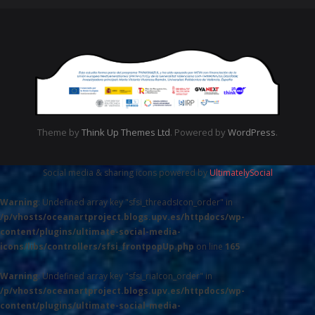
Theme by
Think Up Themes Ltd
. Powered by
WordPress
.
Social media & sharing icons powered by
UltimatelySocial
Warning
: Undefined array key "sfsi_threadsIcon_order" in
/p/vhosts/oceanartproject.blogs.upv.es/httpdocs/wp-
content/plugins/ultimate-social-media-
icons/libs/controllers/sfsi_frontpopUp.php
on line
165
Warning
: Undefined array key "sfsi_riaIcon_order" in
/p/vhosts/oceanartproject.blogs.upv.es/httpdocs/wp-
content/plugins/ultimate-social-media-