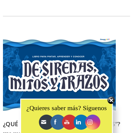
Set Youtube Channel ID
¿Quieres saber más? Síguenos
¿QUÉ ES “DE SIRENAS, MITOS Y TRAZOS”?