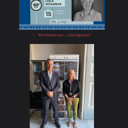
“60 minutos con… Lola Higueras”