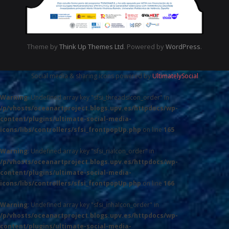
Theme by
Think Up Themes Ltd
. Powered by
WordPress
.
Social media & sharing icons powered by
UltimatelySocial
Warning
: Undefined array key "sfsi_threadsIcon_order" in
/p/vhosts/oceanartproject.blogs.upv.es/httpdocs/wp-
content/plugins/ultimate-social-media-
icons/libs/controllers/sfsi_frontpopUp.php
on line
165
Warning
: Undefined array key "sfsi_riaIcon_order" in
/p/vhosts/oceanartproject.blogs.upv.es/httpdocs/wp-
content/plugins/ultimate-social-media-
icons/libs/controllers/sfsi_frontpopUp.php
on line
166
Warning
: Undefined array key "sfsi_inhaIcon_order" in
/p/vhosts/oceanartproject.blogs.upv.es/httpdocs/wp-
content/plugins/ultimate-social-media-