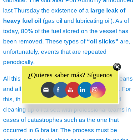
Gibraltar. The Gibraltar Port Authority announced
last Thursday the existence of a
large leak of
heavy fuel oil
(gas oil and lubricating oil). As of
today, 80% of the fuel stored on the vessel has
been removed. These types of
“oil slicks”
are,
unfortunately, events that are repeated
periodically.
Set Youtube Channel ID
¿Quieres saber más? Síguenos
All this affects the health of the seas and oceans
and all the flora and fauna that inhabit them. For
this, there are techniques for recovering and
cleaning up oil at sea with professional teams in
cases of catastrophes such as the one that
occurred in Gibraltar. The process must be