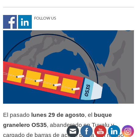
FOLLOW US
El pasado
lunes 29 de agosto
, el
buque
granelero OS35
, abanderado en Tuvalu y
cargado de barras de acero, partía con rumbo a