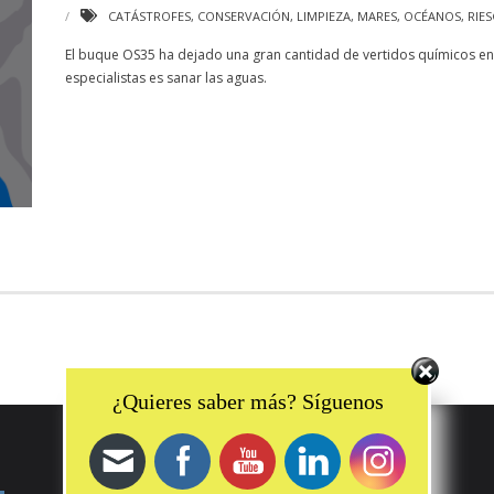
CATÁSTROFES
,
CONSERVACIÓN
,
LIMPIEZA
,
MARES
,
OCÉANOS
,
RIE
El buque OS35 ha dejado una gran cantidad de vertidos químicos en e
especialistas es sanar las aguas.
Set Youtube Channel ID
¿Quieres saber más? Síguenos