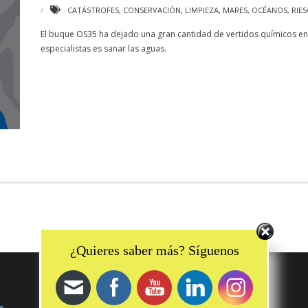
CATÁSTROFES
,
CONSERVACIÓN
,
LIMPIEZA
,
MARES
,
OCÉANOS
,
RIE
El buque OS35 ha dejado una gran cantidad de vertidos químicos en e
especialistas es sanar las aguas.
Set Youtube Channel ID
¿Quieres saber más? Síguenos