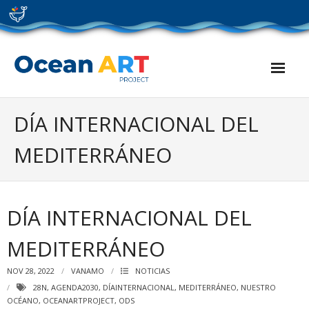
Skip
to
content
DÍA INTERNACIONAL DEL
MEDITERRÁNEO
DÍA INTERNACIONAL DEL
MEDITERRÁNEO
NOV 28, 2022
VANAMO
NOTICIAS
28N
,
AGENDA2030
,
DÍAINTERNACIONAL
,
MEDITERRÁNEO
,
NUESTRO
OCÉANO
,
OCEANARTPROJECT
,
ODS