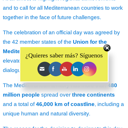
and to call for all Mediterranean countries to work
together in the face of future challenges.
The celebration of an official day was agreed by
the 42 member states of the
Union for the
Set Youtube Channel ID
Mediterranean (UfM)
with a leading call to
¿Quieres saber más? Síguenos
elevate and defend “the legacy of cultural
dialogue, knowledge and humanism”.
The Mediterranean territory has more than
480
million people
spread over
three continents
and a total of
46,000 km of coastline
, including a
unique human and natural diversity.