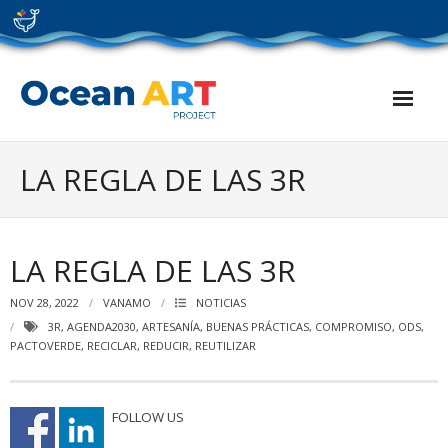
Skip
to
content
LA REGLA DE LAS 3R
LA REGLA DE LAS 3R
NOV 28, 2022
VANAMO
NOTICIAS
3R
,
AGENDA2030
,
ARTESANÍA
,
BUENAS PRÁCTICAS
,
COMPROMISO
,
ODS
,
PACTOVERDE
,
RECICLAR
,
REDUCIR
,
REUTILIZAR
FOLLOW US