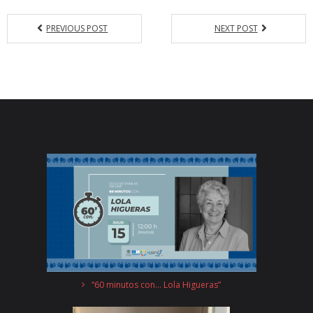
PREVIOUS POST
NEXT POST
“60 minutos con… Lola Higueras”