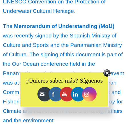
UNESCO Convention on the Protection of
Underwater Cultural Heritage.
The
Memorandum of Understanding (MoU)
was recently signed by the Spanish Ministry of
Culture and Sports and the Panamanian Ministry
of Culture. The signing of this document is part of
the Our Ocean conference held in the
Set Youtube Channel ID
Panamanian capital on March 2 and 3. The event
¿Quieres saber más? Síguenos
was attended, among others, by the European
Commissioner for the Environment, Oceans and
Fisheries, the U.S. Special Presidential Envoy for
Climate and numerous ministers of foreign affairs
and the environment.