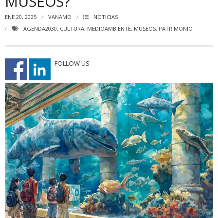
MUSEOS?
ENE 20, 2025
VANAMO
NOTICIAS
AGENDA2030
,
CULTURA
,
MEDIOAMBIENTE
,
MUSEOS
,
PATRIMONIO
FOLLOW US