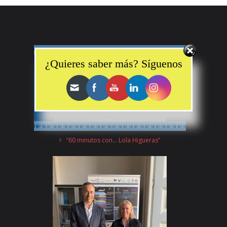
Set Youtube Channel ID
¿Quieres saber más? Síguenos
“60 minutos con… Lola Higueras”