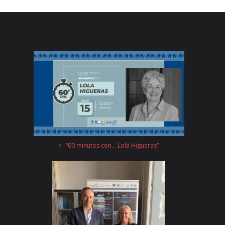
“60 minutos con… Lola Higueras”