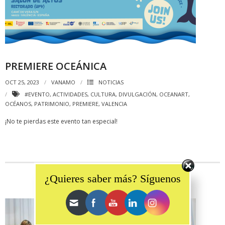
PREMIERE OCEÁNICA
OCT 25, 2023
VANAMO
NOTICIAS
#EVENTO
,
ACTIVIDADES
,
CULTURA
,
DIVULGACIÓN
,
OCEANART
,
OCÉANOS
,
PATRIMONIO
,
PREMIERE
,
VALENCIA
¡No te pierdas este evento tan especial!
Set Youtube Channel ID
¿Quieres saber más? Síguenos