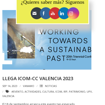
¿Quieres saber más? Síguenos
LLEGA ICOM-CC VALENCIA 2023
SEP 14, 2023
VANAMO
NOTICIAS
#EVENTO
,
ACTIVIDADES
,
CULTURA
,
ICOM
,
IRP
,
PATRIMONIO
,
UPV
,
VALENCIA
El 18 de septiembre arranca este evento tan esperado.