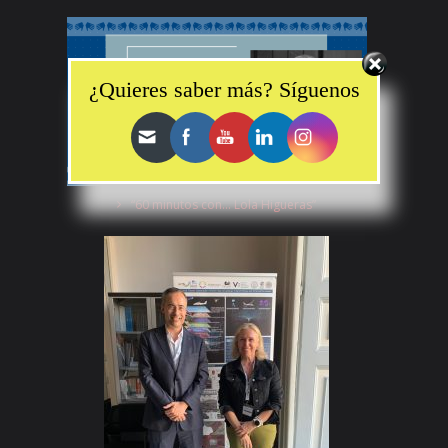
Set Youtube Channel ID
¿Quieres saber más? Síguenos
“60 minutos con… Lola Higueras”