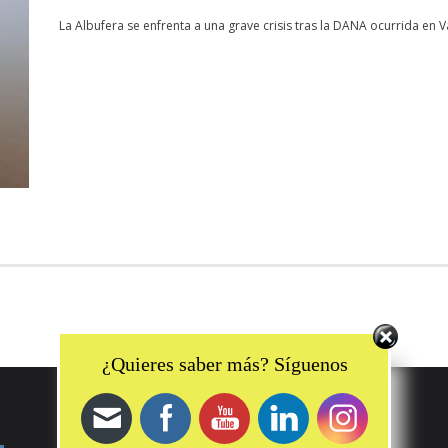
La Albufera se enfrenta a una grave crisis tras la DANA ocurrida en V
Set Youtube Channel ID
¿Quieres saber más? Síguenos