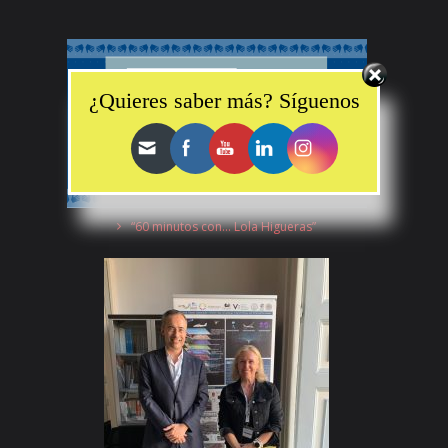
Set Youtube Channel ID
¿Quieres saber más? Síguenos
“60 minutos con… Lola Higueras”