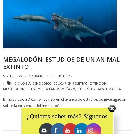
MEGALODÓN: ESTUDIOS DE UN ANIMAL
EXTINTO
SEP 16, 2022
VANAMO
NOTICIAS
BIOLOGÍA
,
CENOZOICO
,
EDUCAR EN POSITIVO
,
EXTINCIÓN
,
MEGALODÓN
,
NUESTROS OCÉANOS
,
OCÉANO
,
TIBURÓN
,
VIDA SUBMARINA
El modelado 3D como recurso en el avance de estudios de investigación
Set Youtube Channel ID
sobre la existencia del megalodón.
¿Quieres saber más? Síguenos