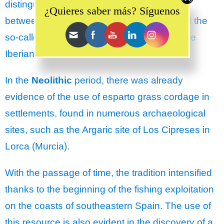
distinguished in his treatises the difference
¿Quieres saber más? Síguenos
between the ropes made with this plant and the
so-called Spanish esparto grass, used in the
Iberian Peninsula.
In the
Neolithic
period, there was already
evidence of the use of esparto grass cordage in
settlements, found in numerous archaeological
sites, such as the Argaric site of Los Cipreses in
Lorca (Murcia).
With the passage of time, the tradition intensified
thanks to the beginning of the fishing exploitation
on the coasts of southeastern Spain. The use of
this resource is also evident in the discovery of a