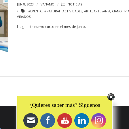
JUN 8, 2023
VANAMO
NOTICIAS
#EVENTO
,
#NATURAL
,
ACTIVIDADES
,
ARTE
,
ARTESANÍA
,
CIANOTIPI
VIRADOS
Llega este nuevo curso en el mes de junio.
Set Youtube Channel ID
¿Quieres saber más? Síguenos