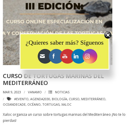
Set Youtube Channel ID
¿Quieres saber más? Síguenos
CURSO DE TORTUGAS MARINAS DEL
MEDITERRÁNEO
MAR 9, 2023
VANAMO
NOTICIAS
#EVENTO
,
AGENDA2030
,
BIOLOGÍA
,
CURSO
,
MEDITERRÁNEO
,
OCEANDECADE
,
OCÉANO
,
TORTUGAS
,
XALOC
Xaloc organiza un curso sobre tortugas marinas del Mediterráneo ¡No te lo
pierdas!