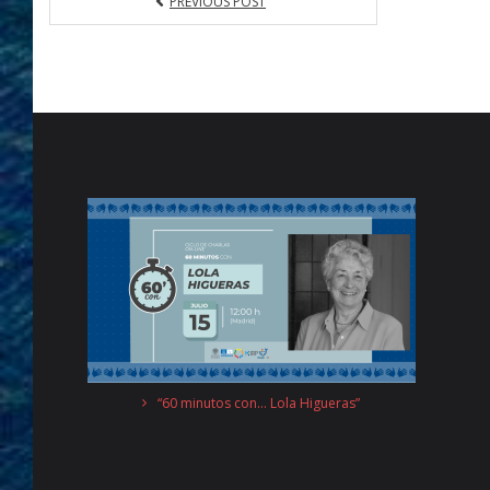
PREVIOUS POST
“60 minutos con… Lola Higueras”