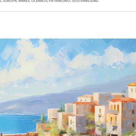
L
,
EUROPA
,
MARES
,
OCÉANOS
,
PATRIMONIO
,
SOSTENIBILIDAD