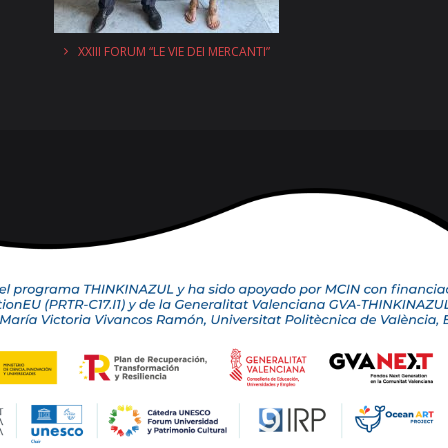
XXIII FORUM “LE VIE DEI MERCANTI”