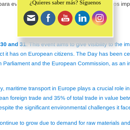
¿Quieres saber más? Síguenos
ara evaluar y mejorar el conocimiento sobre los im
30 and 31
. This event aims to give visibility to the
act it has on European citizens. The Day has been c
an Parliament and the European Commission, as an in
maritime transport in Europe plays a crucial role in
n foreign trade and 35% of total trade in value b
espite the significant environmental challenges it fac
 continue to grow due to demand for raw materials and