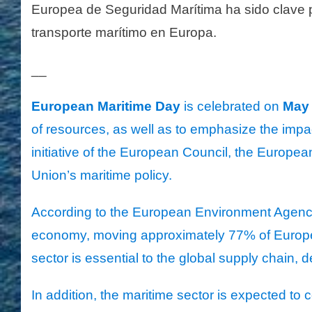
Europea de Seguridad Marítima ha sido clave p
transporte marítimo en Europa​.
__
European Maritime Day
is celebrated on
May 
of resources, as well as to emphasize the imp
initiative of the European Council, the Europe
Union’s maritime policy.
According to the European Environment Agency, 
economy, moving approximately 77% of Europea
sector is essential to the global supply chain, d
In addition, the maritime sector is expected to