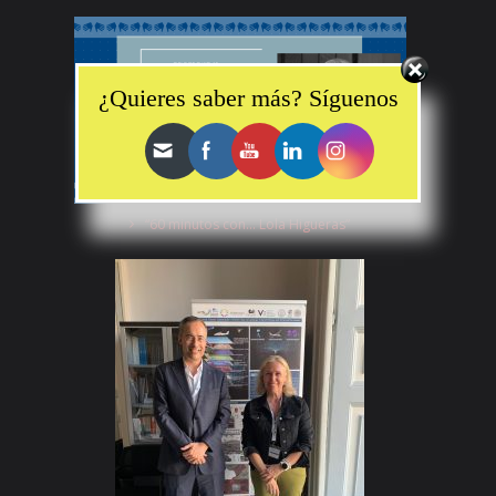
Set Youtube Channel ID
¿Quieres saber más? Síguenos
“60 minutos con… Lola Higueras”