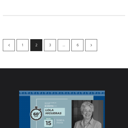
1
2
3
…
6